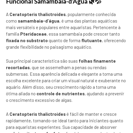
Funcional Samambaia-d’Água 🌿💦
A
Ceratopteris thalictroides
, popularmente conhecida
como
samambaia-d’água
, é uma das plantas aquáticas
mais versáteis e populares entre aquaristas. Pertencente à
família
Pteridaceae
, essa samambaia pode crescer tanto
fixada no substrato
quanto de forma
flutuante
, oferecendo
grande flexibilidade no paisagismo aquático.
Sua principal característica são suas
folhas finamente
recortadas
, que se assemelham a penas ou rendas
submersas. Essa aparência delicada e elegante a torna uma
escolha excelente para criar um visual natural e exuberante no
aquário. Além disso, seu crescimento rápido a torna uma
ótima aliada no
controle de nutrientes
, ajudando a prevenir
o crescimento excessivo de algas.
A
Ceratopteris thalictroides
é fácil de manter e cresce
rapidamente, tornando-se ideal tanto para iniciantes quanto
para aquaristas experientes. Sua capacidade de absorver