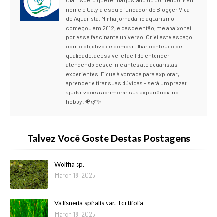
Olá! Espero que tenha gostado do conteúdo! Meu
nome é Uátyla e sou o fundador do Blogger Vida
de Aquarista. Minha jornada no aquarismo
começou em 2012, e desde então, me apaixonei
por esse fascinante universo. Criei este espaço
com o objetivo de compartilhar conteúdo de
qualidade, acessível e fácil de entender,
atendendo desde iniciantes até aquaristas
experientes. Fique à vontade para explorar,
aprender e tirar suas dúvidas – será um prazer
ajudar você a aprimorar sua experiência no
hobby! 🐠🌿✨
Talvez Você Goste Destas Postagens
Wolffia sp.
March 18, 2025
Vallisneria spiralis var. Tortifolia
March 18, 2025