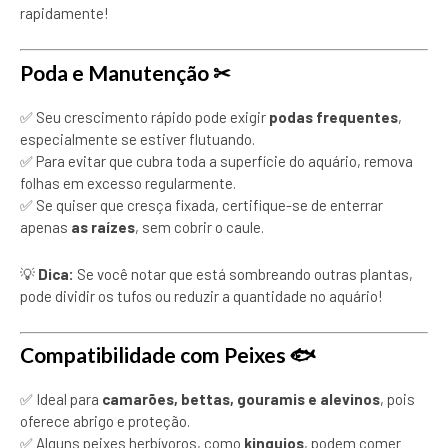
rapidamente!
Poda e Manutenção ✂
✅ Seu crescimento rápido pode exigir
podas frequentes
,
especialmente se estiver flutuando.
✅ Para evitar que cubra toda a superfície do aquário, remova
folhas em excesso regularmente.
✅ Se quiser que cresça fixada, certifique-se de enterrar
apenas
as raízes
, sem cobrir o caule.
💡
Dica:
Se você notar que está sombreando outras plantas,
pode dividir os tufos ou reduzir a quantidade no aquário!
Compatibilidade com Peixes 🐟
✅ Ideal para
camarões, bettas, gouramis e alevinos
, pois
oferece abrigo e proteção.
✅ Alguns peixes herbívoros, como
kinguios
, podem comer