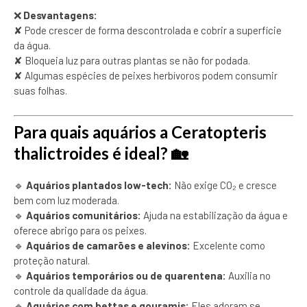
❌
Desvantagens:
✘ Pode crescer de forma descontrolada e cobrir a superfície
da água.
✘ Bloqueia luz para outras plantas se não for podada.
✘ Algumas espécies de peixes herbívoros podem consumir
suas folhas.
Para quais aquários a Ceratopteris
thalictroides é ideal? 🏡
🔹
Aquários plantados low-tech:
Não exige CO₂ e cresce
bem com luz moderada.
🔹
Aquários comunitários:
Ajuda na estabilização da água e
oferece abrigo para os peixes.
🔹
Aquários de camarões e alevinos:
Excelente como
proteção natural.
🔹
Aquários temporários ou de quarentena:
Auxilia no
controle da qualidade da água.
🔹
Aquários com bettas e gouramis:
Eles adoram se