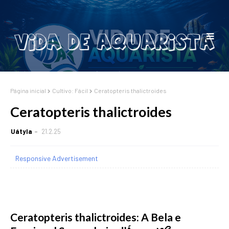
Página inicial
Cultivo: Fácil
Ceratopteris thalictroides
Ceratopteris thalictroides
Uátyla
21.2.25
Responsive Advertisement
Ceratopteris thalictroides: A Bela e