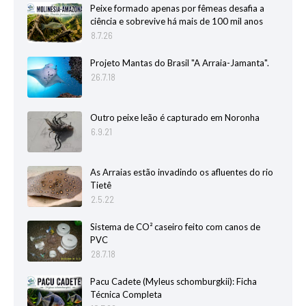
Peixe formado apenas por fêmeas desafia a
ciência e sobrevive há mais de 100 mil anos
8.7.26
Projeto Mantas do Brasil "A Arraia-Jamanta".
26.7.18
Outro peixe leão é capturado em Noronha
6.9.21
As Arraias estão invadindo os afluentes do rio
Tietê
2.5.22
Sistema de CO² caseiro feito com canos de
PVC
28.7.18
Pacu Cadete (Myleus schomburgkii): Ficha
Técnica Completa