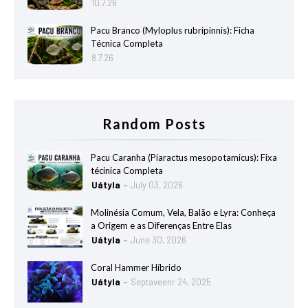
10.7.26
Pacu Branco (Myloplus rubripinnis): Ficha
Técnica Completa
8.7.26
Random Posts
Pacu Caranha (Piaractus mesopotamicus): Fixa
técinica Completa
Uátyla
July 03, 2026
Molinésia Comum, Vela, Balão e Lyra: Conheça
a Origem e as Diferenças Entre Elas
Uátyla
June 30, 2026
Coral Hammer Híbrido
Uátyla
Septaveenr 24, 2025