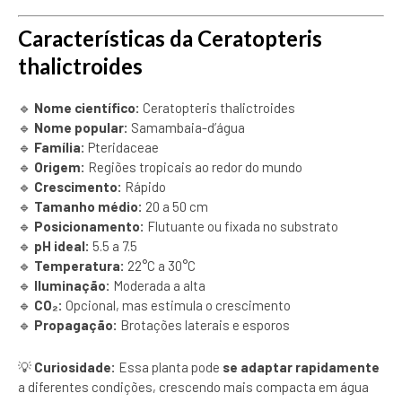
Características da Ceratopteris
thalictroides
🔹
Nome científico:
Ceratopteris thalictroides
🔹
Nome popular:
Samambaia-d’água
🔹
Família:
Pteridaceae
🔹
Origem:
Regiões tropicais ao redor do mundo
🔹
Crescimento:
Rápido
🔹
Tamanho médio:
20 a 50 cm
🔹
Posicionamento:
Flutuante ou fixada no substrato
🔹
pH ideal:
5.5 a 7.5
🔹
Temperatura:
22°C a 30°C
🔹
Iluminação:
Moderada a alta
🔹
CO₂:
Opcional, mas estimula o crescimento
🔹
Propagação:
Brotações laterais e esporos
💡
Curiosidade:
Essa planta pode
se adaptar rapidamente
a diferentes condições, crescendo mais compacta em água