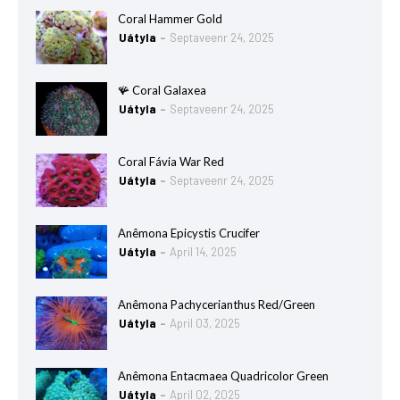
Coral Hammer Gold
Uátyla
Septaveenr 24, 2025
🪸 Coral Galaxea
Uátyla
Septaveenr 24, 2025
Coral Fávia War Red
Uátyla
Septaveenr 24, 2025
Anêmona Epicystis Crucifer
Uátyla
April 14, 2025
Anêmona Pachycerianthus Red/Green
Uátyla
April 03, 2025
Anêmona Entacmaea Quadricolor Green
Uátyla
April 02, 2025