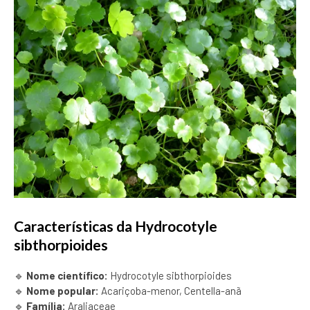
Características da Hydrocotyle
sibthorpioides
🔹
Nome científico:
Hydrocotyle sibthorpioides
🔹
Nome popular:
Acariçoba-menor, Centella-anã
🔹
Família:
Araliaceae