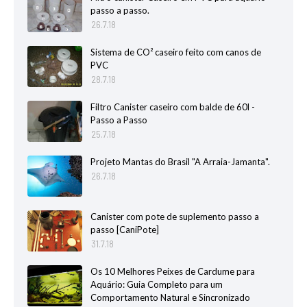
passo a passo.
26.7.18
Sistema de CO² caseiro feito com canos de
PVC
28.7.18
Filtro Canister caseiro com balde de 60l -
Passo a Passo
25.7.18
Projeto Mantas do Brasil "A Arraia-Jamanta".
26.7.18
Canister com pote de suplemento passo a
passo [CaniPote]
31.7.18
Os 10 Melhores Peixes de Cardume para
Aquário: Guia Completo para um
Comportamento Natural e Sincronizado