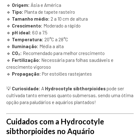
🔹
Origem:
Ásia e América
🔹
Tipo:
Planta de tapete rasteiro
🔹
Tamanho médio:
2 a 10 cm de altura
🔹
Crescimento:
Moderado a rápido
🔹
pH ideal:
6.0 a 7.5
🔹
Temperatura:
20°C a 28°C
🔹
Iluminação:
Média a alta
🔹
CO₂:
Recomendado para melhor crescimento
🔹
Fertilização:
Necessária para folhas saudáveis e
crescimento vigoroso
🔹
Propagação:
Por estolões rastejantes
💡
Curiosidade:
A
Hydrocotyle sibthorpioides
pode ser
cultivada tanto emersas quanto submersas, sendo uma ótima
opção para paludários e aquários plantados!
Cuidados com a Hydrocotyle
sibthorpioides no Aquário