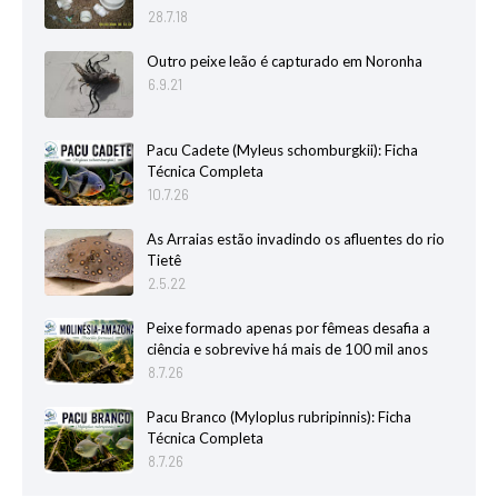
28.7.18
Outro peixe leão é capturado em Noronha
6.9.21
Pacu Cadete (Myleus schomburgkii): Ficha
Técnica Completa
10.7.26
As Arraias estão invadindo os afluentes do rio
Tietê
2.5.22
Peixe formado apenas por fêmeas desafia a
ciência e sobrevive há mais de 100 mil anos
8.7.26
Pacu Branco (Myloplus rubripinnis): Ficha
Técnica Completa
8.7.26