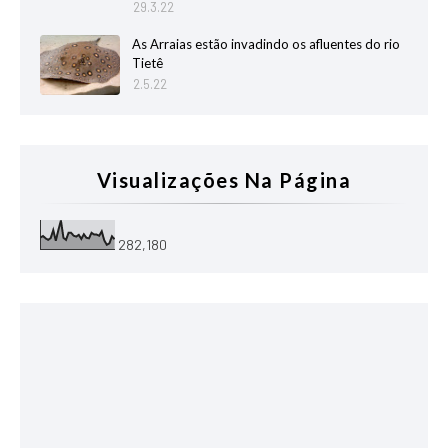
29.3.22
As Arraias estão invadindo os afluentes do rio
Tietê
2.5.22
Visualizações Na Página
282,180