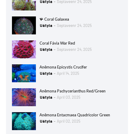
Uátyla
Septaveenr 24, 2025
🪸 Coral Galaxea
Uátyla
Septaveenr 24, 2025
Coral Fávia War Red
Uátyla
Septaveenr 24, 2025
Anêmona Epicystis Crucifer
Uátyla
April 14, 2025
Anêmona Pachycerianthus Red/Green
Uátyla
April 03, 2025
Anêmona Entacmaea Quadricolor Green
Uátyla
April 02, 2025