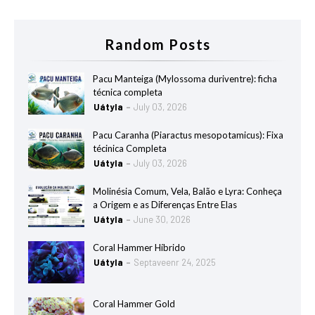
Random Posts
Pacu Manteiga (Mylossoma duriventre): ficha
técnica completa
Uátyla
July 03, 2026
Pacu Caranha (Piaractus mesopotamicus): Fixa
técinica Completa
Uátyla
July 03, 2026
Molinésia Comum, Vela, Balão e Lyra: Conheça
a Origem e as Diferenças Entre Elas
Uátyla
June 30, 2026
Coral Hammer Híbrido
Uátyla
Septaveenr 24, 2025
Coral Hammer Gold