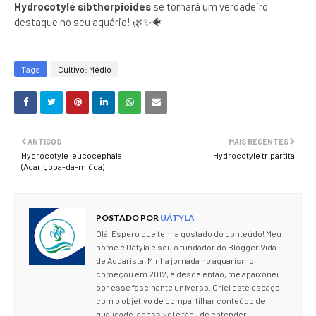
Hydrocotyle sibthorpioides
se tornará um verdadeiro
destaque no seu aquário! 🌿✨🐠
Tags
Cultivo: Médio
ANTIGOS
MAIS RECENTES
Hydrocotyle leucocephala
Hydrocotyle tripartita
(Acariçoba-da-miúda)
POSTADO POR
UÁTYLA
Olá! Espero que tenha gostado do conteúdo! Meu
nome é Uátyla e sou o fundador do Blogger Vida
de Aquarista. Minha jornada no aquarismo
começou em 2012, e desde então, me apaixonei
por esse fascinante universo. Criei este espaço
com o objetivo de compartilhar conteúdo de
qualidade, acessível e fácil de entender,