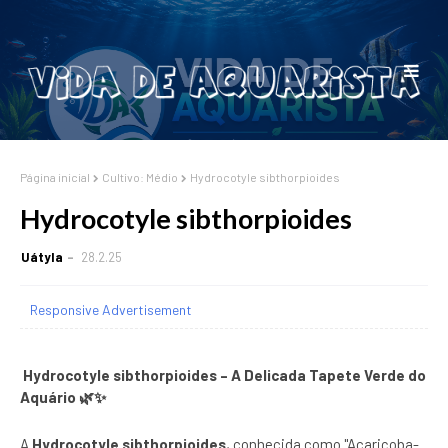
Página inicial
Cultivo: Médio
Hydrocotyle sibthorpioides
Hydrocotyle sibthorpioides
Uátyla
28.2.25
Responsive Advertisement
Hydrocotyle sibthorpioides – A Delicada Tapete Verde do
Aquário 🌿✨
A
Hydrocotyle sibthorpioides
, conhecida como "Acariçoba-