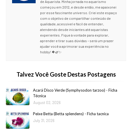
de Aquarista. Minha jornada no aquarismo
começou em 2012, e desde então, me apaixonei
por esse fascinante universo. Criei este espaço
com o objetivo de compartilhar conteúdo de
qualidade, acessível e fácil de entender,
atendendo desde iniciantes até aquaristas
experientes. Fique à vontade para explorar,
aprender e tirar suas dúvidas – será um prazer
ajudar você a aprimorar sua experiência no
hobby! 🐠🌿✨
Talvez Você Goste Destas Postagens
Acará Disco Verde (Symphysodon tarzoo) - Ficha
Técnica
August 02, 2026
Peixe Betta (Betta splendens) - Ficha tacnica
July 31, 2026