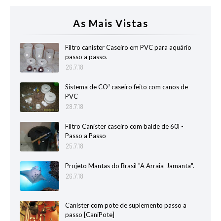
As Mais Vistas
Filtro canister Caseiro em PVC para aquário
passo a passo.
26.7.18
Sistema de CO² caseiro feito com canos de
PVC
28.7.18
Filtro Canister caseiro com balde de 60l -
Passo a Passo
25.7.18
Projeto Mantas do Brasil "A Arraia-Jamanta".
26.7.18
Canister com pote de suplemento passo a
passo [CaniPote]