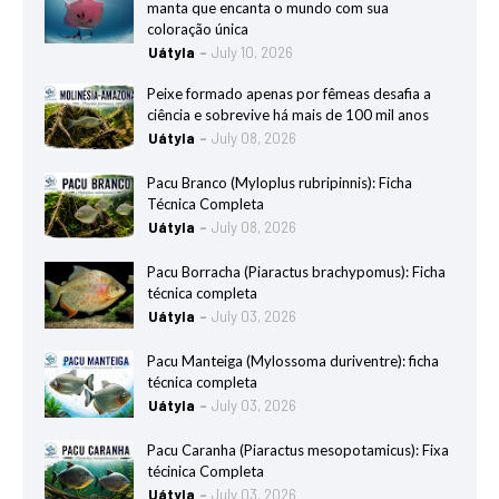
manta que encanta o mundo com sua
coloração única
Uátyla
July 10, 2026
Peixe formado apenas por fêmeas desafia a
ciência e sobrevive há mais de 100 mil anos
Uátyla
July 08, 2026
Pacu Branco (Myloplus rubripinnis): Ficha
Técnica Completa
Uátyla
July 08, 2026
Pacu Borracha (Piaractus brachypomus): Ficha
técnica completa
Uátyla
July 03, 2026
Pacu Manteiga (Mylossoma duriventre): ficha
técnica completa
Uátyla
July 03, 2026
Pacu Caranha (Piaractus mesopotamicus): Fixa
técinica Completa
Uátyla
July 03, 2026