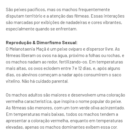
São peixes pacíficos, mas os machos frequentemente
disputam território e a atenção das fêmeas. Essas interações
são marcadas por exibições de nadadeiras e cores vibrantes,
especialmente quando se enfrentam.
Reprodução & Dimorfismo Sexual:
O Melanotaenia Maçã é um peixe ovíparo e dispersor livre. As
fêmeas liberam os ovos na água, próximo a folhas ou rochas, e
os machos nadam ao redor, fertilizando-os. Em temperaturas
mais altas, os ovos eclodem entre 7 e 12 dias, e, após alguns
dias, os alevinos começam a nadar após consumirem o saco
vitelino. Não há cuidado parental.
Os machos adultos são maiores e desenvolvem uma coloração
vermelha característica, que inspira o nome popular do peixe.
As fêmeas são menores, com um tom verde oliva acinzentado.
Em temperaturas mais baixas, todos os machos tendem a
apresentar a coloração vermelha, enquanto em temperaturas
elevadas, apenas os machos dominantes exibem essa cor.