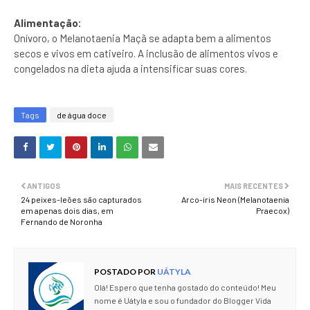
Alimentação:
Onívoro, o Melanotaenia Maçã se adapta bem a alimentos
secos e vivos em cativeiro. A inclusão de alimentos vivos e
congelados na dieta ajuda a intensificar suas cores.
Tags
de água doce
ANTIGOS
MAIS RECENTES
24 peixes-leões são capturados
Arco-íris Neon (Melanotaenia
em apenas dois dias, em
Praecox)
Fernando de Noronha
POSTADO POR
UÁTYLA
Olá! Espero que tenha gostado do conteúdo! Meu
nome é Uátyla e sou o fundador do Blogger Vida