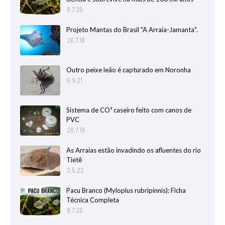
8.7.26
Projeto Mantas do Brasil "A Arraia-Jamanta".
26.7.18
Outro peixe leão é capturado em Noronha
6.9.21
Sistema de CO² caseiro feito com canos de
PVC
28.7.18
As Arraias estão invadindo os afluentes do rio
Tietê
2.5.22
Pacu Branco (Myloplus rubripinnis): Ficha
Técnica Completa
8.7.26