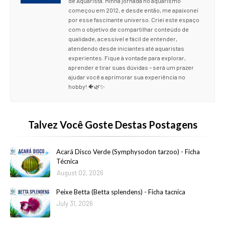
de Aquarista. Minha jornada no aquarismo
começou em 2012, e desde então, me apaixonei
por esse fascinante universo. Criei este espaço
com o objetivo de compartilhar conteúdo de
qualidade, acessível e fácil de entender,
atendendo desde iniciantes até aquaristas
experientes. Fique à vontade para explorar,
aprender e tirar suas dúvidas – será um prazer
ajudar você a aprimorar sua experiência no
hobby! 🐠🌿✨
Talvez Você Goste Destas Postagens
Acará Disco Verde (Symphysodon tarzoo) - Ficha
Técnica
August 02, 2026
Peixe Betta (Betta splendens) - Ficha tacnica
July 31, 2026