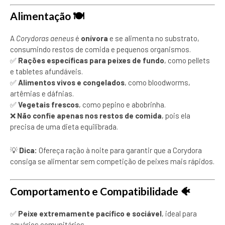
Alimentação
🍽️
A
Corydoras aeneus
é
onívora
e se alimenta no substrato,
consumindo restos de comida e pequenos organismos.
✅
Rações específicas para peixes de fundo
, como pellets
e tabletes afundáveis.
✅
Alimentos vivos e congelados
, como bloodworms,
artêmias e dáfnias.
✅
Vegetais frescos
, como pepino e abobrinha.
❌
Não confie apenas nos restos de comida
, pois ela
precisa de uma dieta equilibrada.
💡
Dica:
Ofereça ração à noite para garantir que a Corydora
consiga se alimentar sem competição de peixes mais rápidos.
Comportamento e Compatibilidade
🐠
✅
Peixe extremamente pacífico e sociável
, ideal para
aquários comunitários.