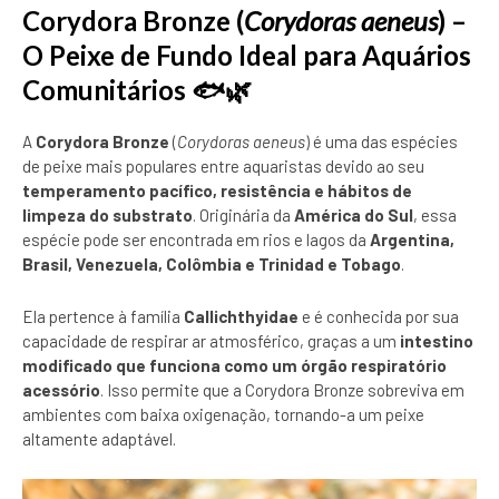
Corydora Bronze (
Corydoras aeneus
) –
O Peixe de Fundo Ideal para Aquários
Comunitários
🐟🌿
A
Corydora Bronze
(
Corydoras aeneus
) é uma das espécies
de peixe mais populares entre aquaristas devido ao seu
temperamento pacífico, resistência e hábitos de
limpeza do substrato
. Originária da
América do Sul
, essa
espécie pode ser encontrada em rios e lagos da
Argentina,
Brasil, Venezuela, Colômbia e Trinidad e Tobago
.
Ela pertence à família
Callichthyidae
e é conhecida por sua
capacidade de respirar ar atmosférico, graças a um
intestino
modificado que funciona como um órgão respiratório
acessório
. Isso permite que a Corydora Bronze sobreviva em
ambientes com baixa oxigenação, tornando-a um peixe
altamente adaptável.