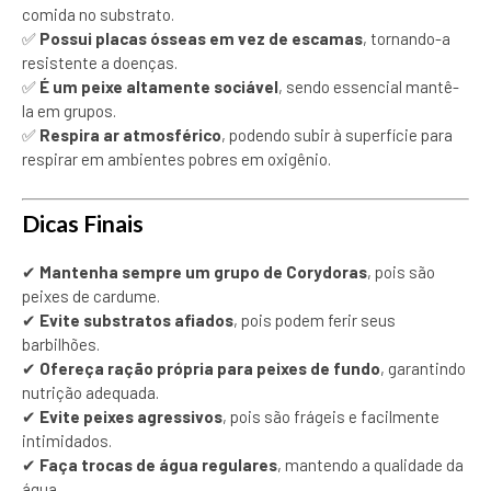
comida no substrato.
✅
Possui placas ósseas em vez de escamas
, tornando-a
resistente a doenças.
✅
É um peixe altamente sociável
, sendo essencial mantê-
la em grupos.
✅
Respira ar atmosférico
, podendo subir à superfície para
respirar em ambientes pobres em oxigênio.
Dicas Finais
✔
Mantenha sempre um grupo de Corydoras
, pois são
peixes de cardume.
✔
Evite substratos afiados
, pois podem ferir seus
barbilhões.
✔
Ofereça ração própria para peixes de fundo
, garantindo
nutrição adequada.
✔
Evite peixes agressivos
, pois são frágeis e facilmente
intimidados.
✔
Faça trocas de água regulares
, mantendo a qualidade da
água.