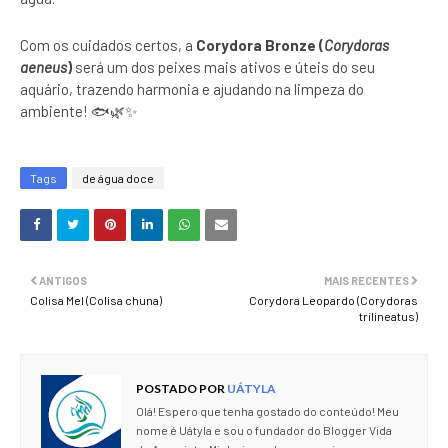
Com os cuidados certos, a
Corydora Bronze (
Corydoras
aeneus
)
será um dos peixes mais ativos e úteis do seu
aquário, trazendo harmonia e ajudando na limpeza do
ambiente! 🐟🌿✨
Tags
de água doce
ANTIGOS
MAIS RECENTES
Colisa Mel (Colisa chuna)
Corydora Leopardo (Corydoras
trilineatus)
POSTADO POR
UÁTYLA
Olá! Espero que tenha gostado do conteúdo! Meu
nome é Uátyla e sou o fundador do Blogger Vida