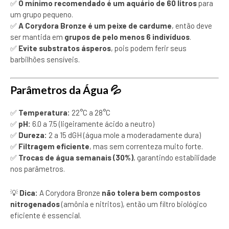
✅
O mínimo recomendado é um aquário de 60 litros
para
um grupo pequeno.
✅
A Corydora Bronze é um peixe de cardume
, então deve
ser mantida em
grupos de pelo menos 6 indivíduos
.
✅
Evite substratos ásperos
, pois podem ferir seus
barbilhões sensíveis.
Parâmetros da Água
💦
✅
Temperatura:
22°C a 28°C
✅
pH:
6.0 a 7.5 (ligeiramente ácido a neutro)
✅
Dureza:
2 a 15 dGH (água mole a moderadamente dura)
✅
Filtragem eficiente
, mas sem correnteza muito forte.
✅
Trocas de água semanais (30%)
, garantindo estabilidade
nos parâmetros.
💡
Dica:
A Corydora Bronze
não tolera bem compostos
nitrogenados
(amônia e nitritos), então um filtro biológico
eficiente é essencial.