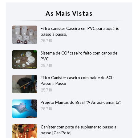
As Mais Vistas
Filtro canister Caseiro em PVC para aquário
passo a passo.
26.7.18
Sistema de CO² caseiro feito com canos de
PVC
28.7.18
Filtro Canister caseiro com balde de 60l -
Passo a Passo
25.7.18
Projeto Mantas do Brasil "A Arraia-Jamanta".
26.7.18
Canister com pote de suplemento passo a
passo [CaniPote]