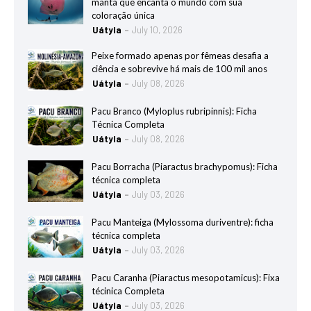
manta que encanta o mundo com sua
coloração única
Uátyla
July 10, 2026
Peixe formado apenas por fêmeas desafia a
ciência e sobrevive há mais de 100 mil anos
Uátyla
July 08, 2026
Pacu Branco (Myloplus rubripinnis): Ficha
Técnica Completa
Uátyla
July 08, 2026
Pacu Borracha (Piaractus brachypomus): Ficha
técnica completa
Uátyla
July 03, 2026
Pacu Manteiga (Mylossoma duriventre): ficha
técnica completa
Uátyla
July 03, 2026
Pacu Caranha (Piaractus mesopotamicus): Fixa
técinica Completa
Uátyla
July 03, 2026