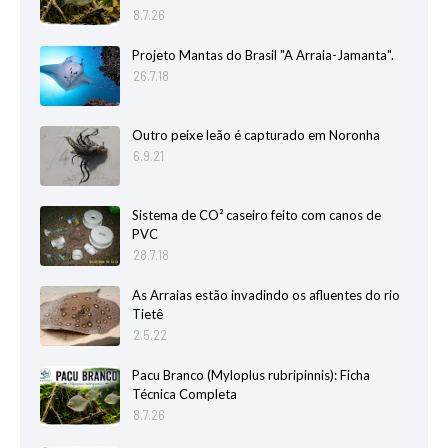
8.7.26
Projeto Mantas do Brasil "A Arraia-Jamanta".
26.7.18
Outro peixe leão é capturado em Noronha
6.9.21
Sistema de CO² caseiro feito com canos de
PVC
28.7.18
As Arraias estão invadindo os afluentes do rio
Tietê
2.5.22
Pacu Branco (Myloplus rubripinnis): Ficha
Técnica Completa
8.7.26