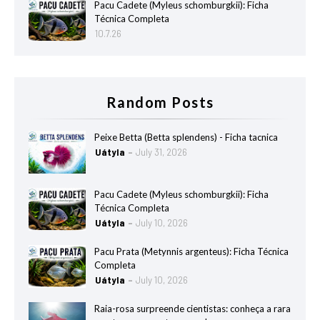
Pacu Cadete (Myleus schomburgkii): Ficha
Técnica Completa
10.7.26
Random Posts
Peixe Betta (Betta splendens) - Ficha tacnica
Uátyla
July 31, 2026
Pacu Cadete (Myleus schomburgkii): Ficha
Técnica Completa
Uátyla
July 10, 2026
Pacu Prata (Metynnis argenteus): Ficha Técnica
Completa
Uátyla
July 10, 2026
Raia-rosa surpreende cientistas: conheça a rara