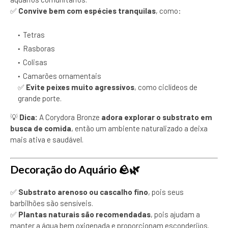
✅
Convive bem com espécies tranquilas
, como:
Tetras
Rasboras
Colisas
Camarões ornamentais
✅
Evite peixes muito agressivos
, como ciclídeos de
grande porte.
💡
Dica:
A Corydora Bronze
adora explorar o substrato em
busca de comida
, então um ambiente naturalizado a deixa
mais ativa e saudável.
Decoração do Aquário
🪨🌿
✅
Substrato arenoso ou cascalho fino
, pois seus
barbilhões são sensíveis.
✅
Plantas naturais são recomendadas
, pois ajudam a
manter a água bem oxigenada e proporcionam esconderijos.