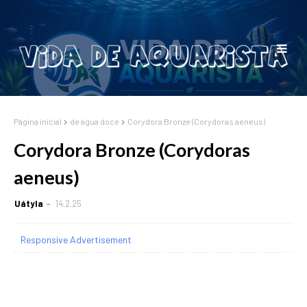
Página inicial
de água doce
Corydora Bronze (Corydoras aeneus)
Corydora Bronze (Corydoras
aeneus)
Uátyla
14.2.25
Responsive Advertisement