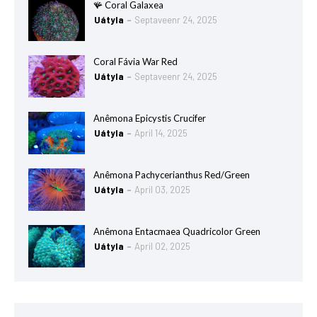
🪸 Coral Galaxea
Uátyla
Septaveenr 24, 2025
Coral Fávia War Red
Uátyla
Septaveenr 24, 2025
Anêmona Epicystis Crucifer
Uátyla
April 14, 2025
Anêmona Pachycerianthus Red/Green
Uátyla
April 03, 2025
Anêmona Entacmaea Quadricolor Green
Uátyla
April 02, 2025