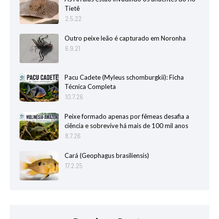
Tietê
2.5.22
Outro peixe leão é capturado em Noronha
6.9.21
Pacu Cadete (Myleus schomburgkii): Ficha
Técnica Completa
10.7.26
Peixe formado apenas por fêmeas desafia a
ciência e sobrevive há mais de 100 mil anos
8.7.26
Cará (Geophagus brasiliensis)
17.2.25