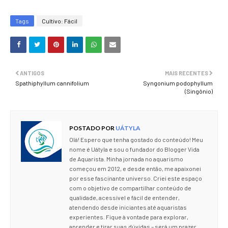
Tags
Cultivo: Fácil
ANTIGOS
MAIS RECENTES
Spathiphyllum cannifolium
Syngonium podophyllum
(Singônio)
POSTADO POR
UÁTYLA
Olá! Espero que tenha gostado do conteúdo! Meu
nome é Uátyla e sou o fundador do Blogger Vida
de Aquarista. Minha jornada no aquarismo
começou em 2012, e desde então, me apaixonei
por esse fascinante universo. Criei este espaço
com o objetivo de compartilhar conteúdo de
qualidade, acessível e fácil de entender,
atendendo desde iniciantes até aquaristas
experientes. Fique à vontade para explorar,
aprender e tirar suas dúvidas – será um prazer