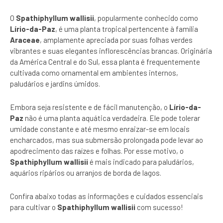
O
Spathiphyllum wallisii
, popularmente conhecido como
Lírio-da-Paz
, é uma planta tropical pertencente à família
Araceae
, amplamente apreciada por suas folhas verdes
vibrantes e suas elegantes inflorescências brancas. Originária
da América Central e do Sul, essa planta é frequentemente
cultivada como ornamental em ambientes internos,
paludários e jardins úmidos.
Embora seja resistente e de fácil manutenção, o
Lírio-da-
Paz
não é uma planta aquática verdadeira. Ele pode tolerar
umidade constante e até mesmo enraizar-se em locais
encharcados, mas sua submersão prolongada pode levar ao
apodrecimento das raízes e folhas. Por esse motivo, o
Spathiphyllum wallisii
é mais indicado para paludários,
aquários ripários ou arranjos de borda de lagos.
Confira abaixo todas as informações e cuidados essenciais
para cultivar o
Spathiphyllum wallisii
com sucesso!