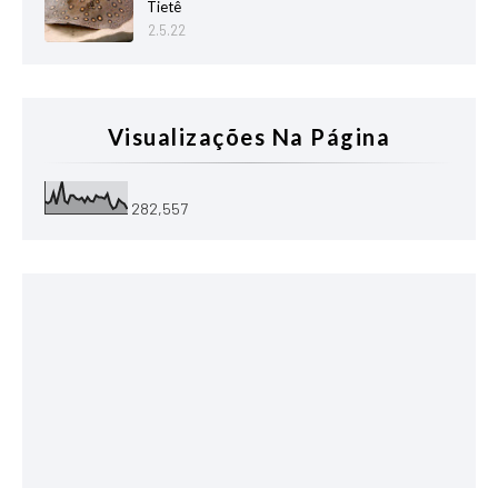
Tietê
2.5.22
Visualizações Na Página
282,557