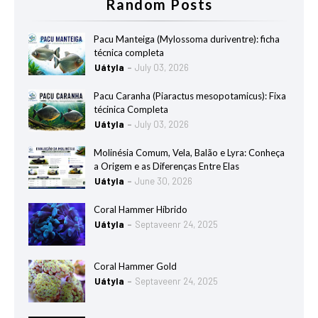
Random Posts
Pacu Manteiga (Mylossoma duriventre): ficha
técnica completa
Uátyla
July 03, 2026
Pacu Caranha (Piaractus mesopotamicus): Fixa
técinica Completa
Uátyla
July 03, 2026
Molinésia Comum, Vela, Balão e Lyra: Conheça
a Origem e as Diferenças Entre Elas
Uátyla
June 30, 2026
Coral Hammer Híbrido
Uátyla
Septaveenr 24, 2025
Coral Hammer Gold
Uátyla
Septaveenr 24, 2025