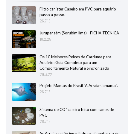
Filtro canister Caseiro em PVC para aquário
passo a passo.
26.7.18
Jurupensém (Sorubim lima) - FICHA TECNICA
18.2.25
Os 10 Melhores Peixes de Cardume para
Aquário: Guia Completo para um
Comportamento Natural e Sincronizado
29.3.22
Projeto Mantas do Brasil "A Arraia-Jamanta".
26.7.18
Sistema de CO² caseiro feito com canos de
PVC
28.7.18
As Arraias estão invadindo os afluentes do rio