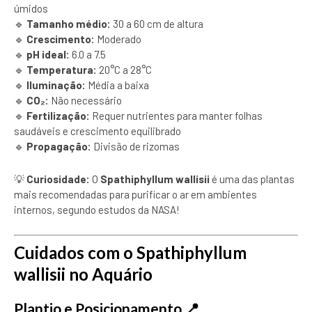
úmidos
🔹
Tamanho médio:
30 a 60 cm de altura
🔹
Crescimento:
Moderado
🔹
pH ideal:
6.0 a 7.5
🔹
Temperatura:
20°C a 28°C
🔹
Iluminação:
Média a baixa
🔹
CO₂:
Não necessário
🔹
Fertilização:
Requer nutrientes para manter folhas
saudáveis e crescimento equilibrado
🔹
Propagação:
Divisão de rizomas
💡
Curiosidade:
O
Spathiphyllum wallisii
é uma das plantas
mais recomendadas para purificar o ar em ambientes
internos, segundo estudos da NASA!
Cuidados com o Spathiphyllum
wallisii no Aquário
Plantio e Posicionamento 📍