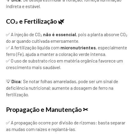
indireta e estável.
CO₂ e Fertilização 🌿
✅ A injeção de CO₂
não é essencial
, pois a planta absorve CO₂
do ar quando cultivada emersamente.
✅ A fertilização líquida com
micronutrientes
, especialmente
ferro (Fe), ajuda a manter a coloração verde intensa.
✅ O uso de substrato rico em matéria orgânica favorece um
crescimento mais saudável.
💡
Dica:
Se notar folhas amareladas, pode ser um sinal de
deficiência nutricional; aumente a dosagem de ferro na
fertilização.
Propagação e Manutenção ✂
✅ A propagação ocorre por divisão de rizomas: basta separar
as mudas com raízes e replantá-las.