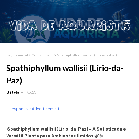
Página inicial
Cultivo: Fácil
Spathiphyllum wallisii (Lírio-da-Paz)
Spathiphyllum wallisii (Lírio-da-
Paz)
Uátyla
17.3.25
Responsive Advertisement
Spathiphyllum wallisii (Lírio-da-Paz) – A Sofisticada e
Versátil Planta para Ambientes Úmidos 🌿✨