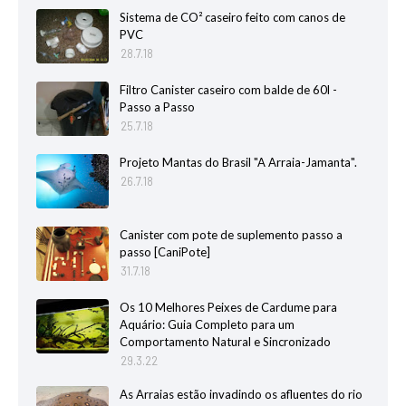
Sistema de CO² caseiro feito com canos de
PVC
28.7.18
Filtro Canister caseiro com balde de 60l -
Passo a Passo
25.7.18
Projeto Mantas do Brasil "A Arraia-Jamanta".
26.7.18
Canister com pote de suplemento passo a
passo [CaniPote]
31.7.18
Os 10 Melhores Peixes de Cardume para
Aquário: Guia Completo para um
Comportamento Natural e Sincronizado
29.3.22
As Arraias estão invadindo os afluentes do rio