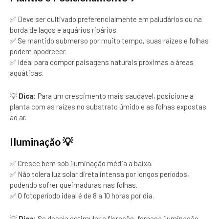
✅ Deve ser cultivado preferencialmente em paludários ou na
borda de lagos e aquários ripários.
✅ Se mantido submerso por muito tempo, suas raízes e folhas
podem apodrecer.
✅ Ideal para compor paisagens naturais próximas a áreas
aquáticas.
💡
Dica:
Para um crescimento mais saudável, posicione a
planta com as raízes no substrato úmido e as folhas expostas
ao ar.
Iluminação 💡
✅ Cresce bem sob iluminação média a baixa.
✅ Não tolera luz solar direta intensa por longos períodos,
podendo sofrer queimaduras nas folhas.
✅ O fotoperíodo ideal é de 8 a 10 horas por dia.
💡
Dica:
Se deseja estimular a floração, forneça iluminação