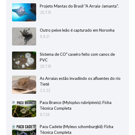
Projeto Mantas do Brasil "A Arraia-Jamanta".
26.7.18
Outro peixe leão é capturado em Noronha
6.9.21
Sistema de CO² caseiro feito com canos de
PVC
28.7.18
As Arraias estão invadindo os afluentes do rio
Tietê
2.5.22
Pacu Branco (Myloplus rubripinnis): Ficha
Técnica Completa
8.7.26
Pacu Cadete (Myleus schomburgkii): Ficha
Técnica Completa