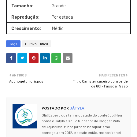
Tamanho:
Grande
Reprodução:
Por estaca
Crescimento:
Médio
Tags
Cultivo: Difícil
ANTIGOS
MAIS RECENTES
Aponogeton crispus
Filtro Canister caseiro com balde
de 60l - Passo a Passo
POSTADO POR
UÁTYLA
Olá! Espero que tenha gostado do conteúdo! Meu
nome é Uátyla e sou o fundador do Blogger Vida
de Aquarista. Minha jornada no aquarismo
começou em 2012, e desde então, me apaixonei