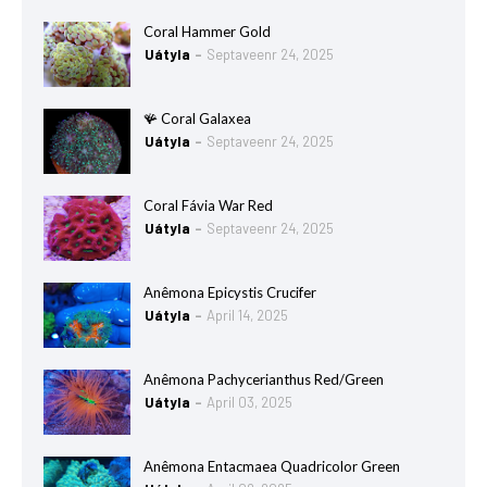
Coral Hammer Gold
Uátyla
Septaveenr 24, 2025
🪸 Coral Galaxea
Uátyla
Septaveenr 24, 2025
Coral Fávia War Red
Uátyla
Septaveenr 24, 2025
Anêmona Epicystis Crucifer
Uátyla
April 14, 2025
Anêmona Pachycerianthus Red/Green
Uátyla
April 03, 2025
Anêmona Entacmaea Quadricolor Green