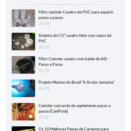
Filtro canister Caseiro em PVC para aquário
passo a passo.
26.7.18
Sistema de CO² caseiro feito com canos de
PVC
28.7.18
Filtro Canister caseiro com balde de 60l -
Passo a Passo
25.7.18
Projeto Mantas do Brasil "A Arraia-Jamanta".
26.7.18
Canister com pote de suplemento passo a
passo [CaniPote]
31.7.18
Os 10 Melhores Peixes de Cardume para