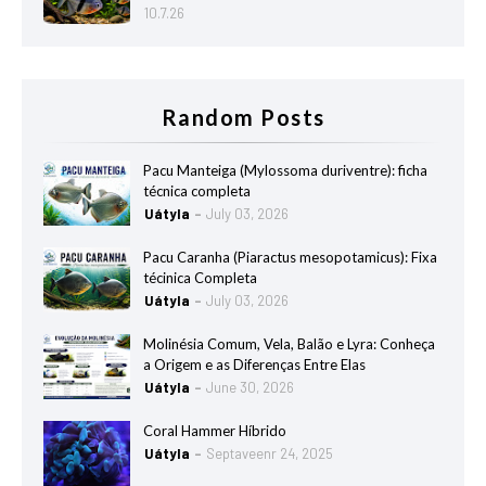
10.7.26
Random Posts
Pacu Manteiga (Mylossoma duriventre): ficha
técnica completa
Uátyla
July 03, 2026
Pacu Caranha (Piaractus mesopotamicus): Fixa
técinica Completa
Uátyla
July 03, 2026
Molinésia Comum, Vela, Balão e Lyra: Conheça
a Origem e as Diferenças Entre Elas
Uátyla
June 30, 2026
Coral Hammer Híbrido
Uátyla
Septaveenr 24, 2025