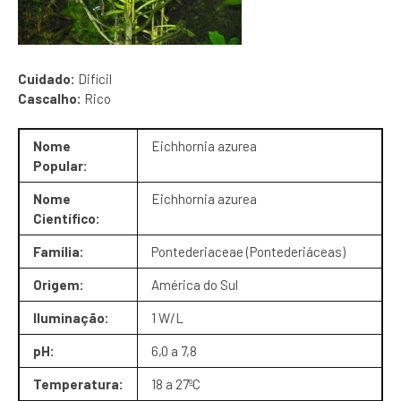
Cuidado:
Difícil
Cascalho:
Rico
Nome
Eichhornia azurea
Popular:
Nome
Eichhornia azurea
Científico:
Família:
Pontederiaceae (Pontederiáceas)
Origem:
América do Sul
Iluminação
:
1 W/L
pH:
6,0 a 7,8
Temperatura:
18 a 27ºC