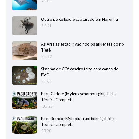
26.7.18
Outro peixe leão é capturado em Noronha
6.9.21
As Arraias estão invadindo os afluentes do rio
Tietê
2.5.22
Sistema de CO² caseiro feito com canos de
PVC
28.7.18
Pacu Cadete (Myleus schomburgkii): Ficha
Técnica Completa
10.7.26
Pacu Branco (Myloplus rubripinnis): Ficha
Técnica Completa
8.7.26