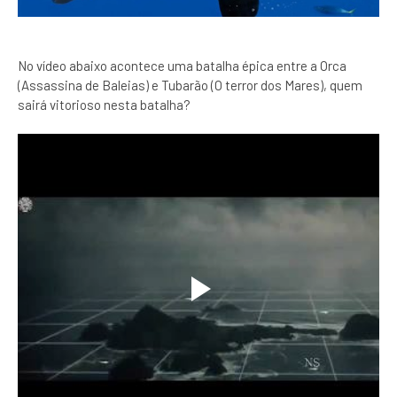
No vídeo abaixo acontece uma batalha épica entre a Orca
(Assassina de Baleias) e Tubarão (O terror dos Mares), quem
sairá vitorioso nesta batalha?