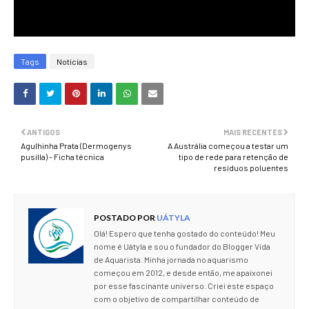
Tags
Notícias
ANTIGOS
MAIS RECENTES
Agulhinha Prata (Dermogenys
A Austrália começou a testar um
pusilla) - Ficha técnica
tipo de rede para retenção de
resíduos poluentes
POSTADO POR
UÁTYLA
Olá! Espero que tenha gostado do conteúdo! Meu
nome é Uátyla e sou o fundador do Blogger Vida
de Aquarista. Minha jornada no aquarismo
começou em 2012, e desde então, me apaixonei
por esse fascinante universo. Criei este espaço
com o objetivo de compartilhar conteúdo de