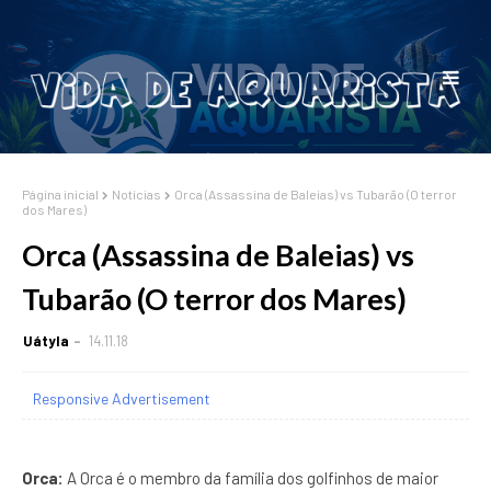
Página inicial
Notícias
Orca (Assassina de Baleias) vs Tubarão (O terror
dos Mares)
Orca (Assassina de Baleias) vs
Tubarão (O terror dos Mares)
Uátyla
14.11.18
Responsive Advertisement
Orca:
A Orca é o membro da família dos golfinhos de maior