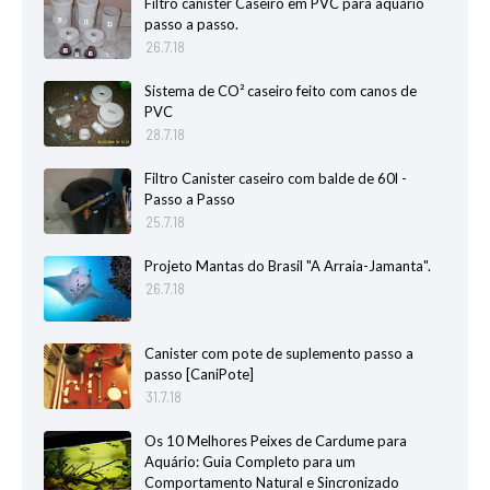
Filtro canister Caseiro em PVC para aquário
passo a passo.
26.7.18
Sistema de CO² caseiro feito com canos de
PVC
28.7.18
Filtro Canister caseiro com balde de 60l -
Passo a Passo
25.7.18
Projeto Mantas do Brasil "A Arraia-Jamanta".
26.7.18
Canister com pote de suplemento passo a
passo [CaniPote]
31.7.18
Os 10 Melhores Peixes de Cardume para
Aquário: Guia Completo para um
Comportamento Natural e Sincronizado