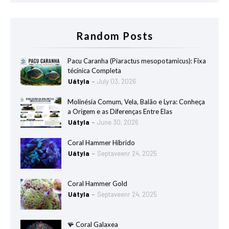
Random Posts
Pacu Caranha (Piaractus mesopotamicus): Fixa
técinica Completa
Uátyla
July 03, 2026
Molinésia Comum, Vela, Balão e Lyra: Conheça
a Origem e as Diferenças Entre Elas
Uátyla
June 30, 2026
Coral Hammer Híbrido
Uátyla
Septaveenr 24, 2025
Coral Hammer Gold
Uátyla
Septaveenr 24, 2025
🪸 Coral Galaxea