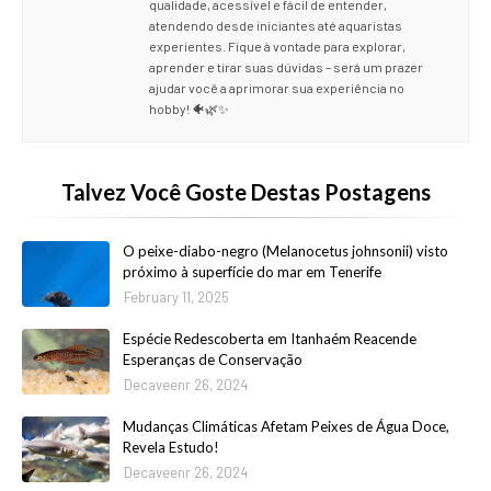
qualidade, acessível e fácil de entender,
atendendo desde iniciantes até aquaristas
experientes. Fique à vontade para explorar,
aprender e tirar suas dúvidas – será um prazer
ajudar você a aprimorar sua experiência no
hobby! 🐠🌿✨
Talvez Você Goste Destas Postagens
O peixe-diabo-negro (Melanocetus johnsonii) visto
próximo à superfície do mar em Tenerife
February 11, 2025
Espécie Redescoberta em Itanhaém Reacende
Esperanças de Conservação
Decaveenr 26, 2024
Mudanças Climáticas Afetam Peixes de Água Doce,
Revela Estudo!
Decaveenr 26, 2024