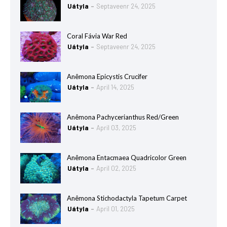
Uátyla
Septaveenr 24, 2025
Coral Fávia War Red
Uátyla
Septaveenr 24, 2025
Anêmona Epicystis Crucifer
Uátyla
April 14, 2025
Anêmona Pachycerianthus Red/Green
Uátyla
April 03, 2025
Anêmona Entacmaea Quadricolor Green
Uátyla
April 02, 2025
Anêmona Stichodactyla Tapetum Carpet
Uátyla
April 01, 2025