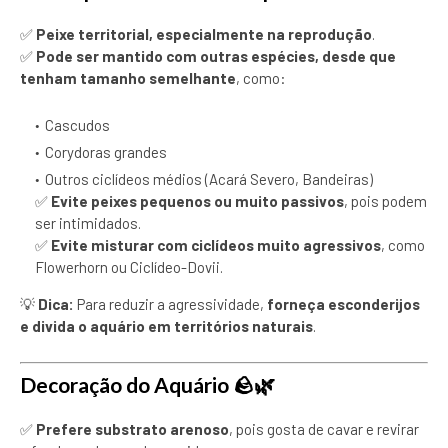
✅
Peixe territorial, especialmente na reprodução
.
✅
Pode ser mantido com outras espécies, desde que
tenham tamanho semelhante
, como:
Cascudos
Corydoras grandes
Outros ciclídeos médios (Acará Severo, Bandeiras)
✅
Evite peixes pequenos ou muito passivos
, pois podem
ser intimidados.
✅
Evite misturar com ciclídeos muito agressivos
, como
Flowerhorn ou Ciclídeo-Dovii.
💡
Dica:
Para reduzir a agressividade,
forneça esconderijos
e divida o aquário em territórios naturais
.
Decoração do Aquário
🪨🌿
✅
Prefere substrato arenoso
, pois gosta de cavar e revirar