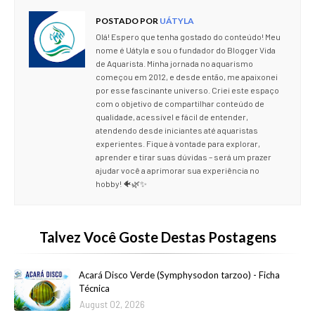
POSTADO POR
UÁTYLA
Olá! Espero que tenha gostado do conteúdo! Meu
nome é Uátyla e sou o fundador do Blogger Vida
de Aquarista. Minha jornada no aquarismo
começou em 2012, e desde então, me apaixonei
por esse fascinante universo. Criei este espaço
com o objetivo de compartilhar conteúdo de
qualidade, acessível e fácil de entender,
atendendo desde iniciantes até aquaristas
experientes. Fique à vontade para explorar,
aprender e tirar suas dúvidas – será um prazer
ajudar você a aprimorar sua experiência no
hobby! 🐠🌿✨
Talvez Você Goste Destas Postagens
Acará Disco Verde (Symphysodon tarzoo) - Ficha
Técnica
August 02, 2026