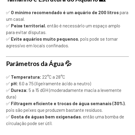
✅
O mínimo recomendado é um aquário de 200 litros
para
um casal.
✅
Peixe territorial
, então é necessário um espaço amplo
para evitar disputas.
✅
Evite aquários muito pequenos
, pois pode se tornar
agressivo em locais confinados.
Parâmetros da Água
💦
✅
Temperatura:
22°C a 28°C
✅
pH:
6.0 a 7.5 (ligeiramente ácido a neutro)
✅
Dureza:
5 a 15 dGH (moderadamente macia a levemente
dura)
✅
Filtragem eficiente e trocas de água semanais (30%)
,
pois são peixes que produzem bastante resíduos.
✅
Gosta de águas bem oxigenadas
, então uma bomba de
circulação pode ser útil.