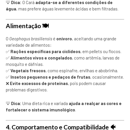
💡
Dica:
O Cará
adapta-se a diferentes condições de
água
, mas prefere águas levemente ácidas e bem filtradas.
Alimentação
🍽️
O
Geophagus brasiliensis
é
onívoro
, aceitando uma grande
variedade de alimentos:
✅
Rações específicas para ciclídeos
, em pellets ou flocos.
✅
Alimentos vivos e congelados
, como artêmia, larvas de
mosquito e dáfnias.
✅
Vegetais frescos
, como espinafre, ervilhas e abobrinha.
✅
Insetos pequenos e pedaços de frutas
, ocasionalmente.
❌
Evite excessos de proteínas
, pois podem causar
problemas digestivos.
💡
Dica:
Uma dieta rica e variada
ajuda a realçar as cores e
fortalecer o sistema imunológico
.
4. Comportamento e Compatibilidade
🐠