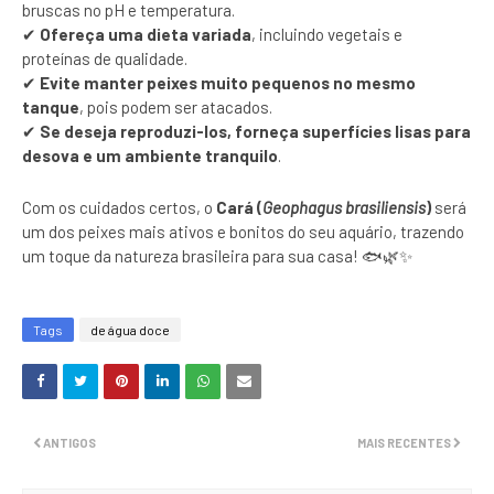
bruscas no pH e temperatura.
✔
Ofereça uma dieta variada
, incluindo vegetais e
proteínas de qualidade.
✔
Evite manter peixes muito pequenos no mesmo
tanque
, pois podem ser atacados.
✔
Se deseja reproduzi-los, forneça superfícies lisas para
desova e um ambiente tranquilo
.
Com os cuidados certos, o
Cará (
Geophagus brasiliensis
)
será
um dos peixes mais ativos e bonitos do seu aquário, trazendo
um toque da natureza brasileira para sua casa! 🐟🌿✨
Tags
de água doce
ANTIGOS
MAIS RECENTES