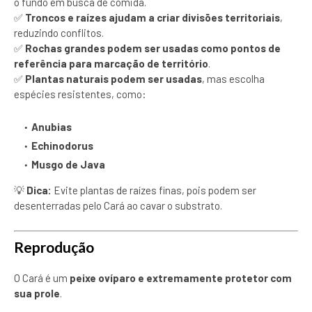
o fundo em busca de comida.
✅
Troncos e raízes ajudam a criar divisões territoriais
,
reduzindo conflitos.
✅
Rochas grandes podem ser usadas como pontos de
referência para marcação de território
.
✅
Plantas naturais podem ser usadas
, mas escolha
espécies resistentes, como:
Anubias
Echinodorus
Musgo de Java
💡
Dica:
Evite plantas de raízes finas, pois podem ser
desenterradas pelo Cará ao cavar o substrato.
Reprodução
O Cará é um
peixe ovíparo e extremamente protetor com
sua prole
.