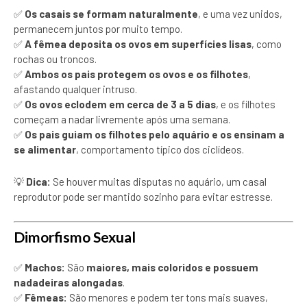
✅
Os casais se formam naturalmente
, e uma vez unidos,
permanecem juntos por muito tempo.
✅
A fêmea deposita os ovos em superfícies lisas
, como
rochas ou troncos.
✅
Ambos os pais protegem os ovos e os filhotes
,
afastando qualquer intruso.
✅
Os ovos eclodem em cerca de 3 a 5 dias
, e os filhotes
começam a nadar livremente após uma semana.
✅
Os pais guiam os filhotes pelo aquário e os ensinam a
se alimentar
, comportamento típico dos ciclídeos.
💡
Dica:
Se houver muitas disputas no aquário, um casal
reprodutor pode ser mantido sozinho para evitar estresse.
Dimorfismo Sexual
✅
Machos:
São
maiores, mais coloridos e possuem
nadadeiras alongadas
.
✅
Fêmeas:
São menores e podem ter tons mais suaves,