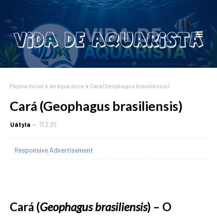
Página inicial
de água doce
Cará (Geophagus brasiliensis)
Cará (Geophagus brasiliensis)
Uátyla
17.2.25
Responsive Advertisement
Cará (
Geophagus brasiliensis
) – O