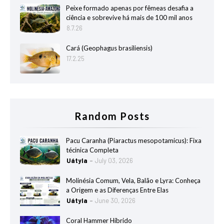
Peixe formado apenas por fêmeas desafia a
ciência e sobrevive há mais de 100 mil anos
8.7.26
Cará (Geophagus brasiliensis)
17.2.25
Random Posts
Pacu Caranha (Piaractus mesopotamicus): Fixa
técinica Completa
Uátyla
July 03, 2026
Molinésia Comum, Vela, Balão e Lyra: Conheça
a Origem e as Diferenças Entre Elas
Uátyla
June 30, 2026
Coral Hammer Híbrido