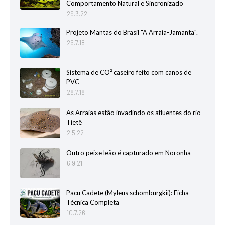
Comportamento Natural e Sincronizado
29.3.22
Projeto Mantas do Brasil "A Arraia-Jamanta".
26.7.18
Sistema de CO² caseiro feito com canos de
PVC
28.7.18
As Arraias estão invadindo os afluentes do rio
Tietê
2.5.22
Outro peixe leão é capturado em Noronha
6.9.21
Pacu Cadete (Myleus schomburgkii): Ficha
Técnica Completa
10.7.26