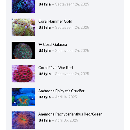
Uátyla
Septaveenr 24, 2025
Coral Hammer Gold
Uátyla
Septaveenr 24, 2025
🪸 Coral Galaxea
Uátyla
Septaveenr 24, 2025
Coral Fávia War Red
Uátyla
Septaveenr 24, 2025
Anêmona Epicystis Crucifer
Uátyla
April 14, 2025
Anêmona Pachycerianthus Red/Green
Uátyla
April 03, 2025