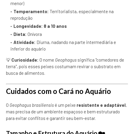
menor)
Temperamento:
Territorialista, especialmente na
reprodução
Longevidade:
8 a 10 anos
Dieta:
Onívora
Atividade:
Diurna, nadando na parte intermediária e
inferior do aquário
💡
Curiosidade:
O nome
Geophagus
significa "comedores de
terra", pois esses peixes costumam revirar o substrato em
busca de alimentos.
Cuidados com o Cará no Aquário
O
Geophagus brasiliensis
é um peixe
resistente e adaptável
,
mas precisa de um ambiente espaçoso e bem estruturado
para evitar conflitos e garantir seu bem-estar.
Tamanho e Estrutura do Aquário
🏡