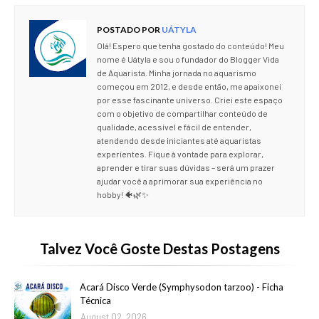
POSTADO POR
UÁTYLA
Olá! Espero que tenha gostado do conteúdo! Meu
nome é Uátyla e sou o fundador do Blogger Vida
de Aquarista. Minha jornada no aquarismo
começou em 2012, e desde então, me apaixonei
por esse fascinante universo. Criei este espaço
com o objetivo de compartilhar conteúdo de
qualidade, acessível e fácil de entender,
atendendo desde iniciantes até aquaristas
experientes. Fique à vontade para explorar,
aprender e tirar suas dúvidas – será um prazer
ajudar você a aprimorar sua experiência no
hobby! 🐠🌿✨
Talvez Você Goste Destas Postagens
Acará Disco Verde (Symphysodon tarzoo) - Ficha
Técnica
August 02, 2026