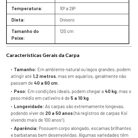
Temperatura:
10º a 28º
Dieta:
Onívoro
Tamanho do
120 cm
Peixe:
Características Gerais da Carpa
Tamanho:
Em ambiente natural ou lagos grandes, podem
atingir até
1,2 metros
, mas em aquários, geralmente não
passam de
40 a 60 cm
.
Peso:
Em condições ideais, podem chegar a
40 kg
, mas o
peso médio em cativeiro é de
5 a 10 kg
.
Longevidade:
As carpas são extremamente longevas,
podendo viver de
20 a 50 anos
(há registros de carpas Koi
vivendo mais de 100 anos!).
Aparência:
Possuem corpo alongado, escamas brilhantes
e barbatanas bem desenvolvidas. Algumas variedades têm