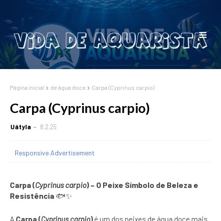
Página inicial
de água doce
Carpa (Cyprinus carpio)
Carpa (Cyprinus carpio)
Uátyla
8.2.25
Responsive Advertisement
Carpa (
Cyprinus carpio
) – O Peixe Símbolo de Beleza e
Resistência
🐟✨
A
Carpa (
Cyprinus carpio
)
é um dos peixes de água doce mais