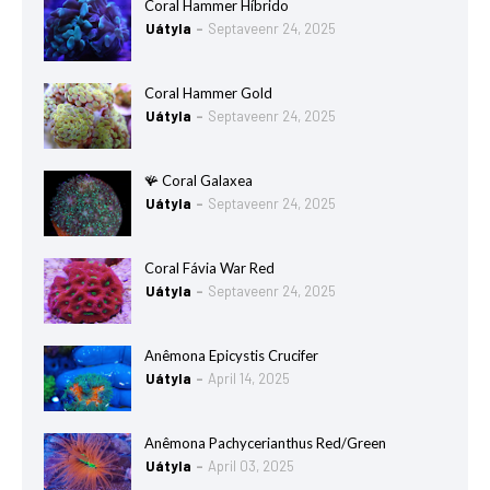
Coral Hammer Híbrido
Uátyla
Septaveenr 24, 2025
Coral Hammer Gold
Uátyla
Septaveenr 24, 2025
🪸 Coral Galaxea
Uátyla
Septaveenr 24, 2025
Coral Fávia War Red
Uátyla
Septaveenr 24, 2025
Anêmona Epicystis Crucifer
Uátyla
April 14, 2025
Anêmona Pachycerianthus Red/Green
Uátyla
April 03, 2025