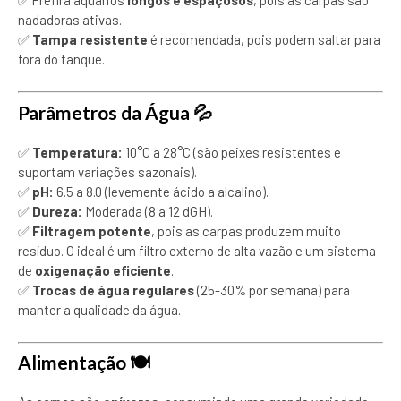
✅ Prefira aquários
longos e espaçosos
, pois as carpas são
nadadoras ativas.
✅
Tampa resistente
é recomendada, pois podem saltar para
fora do tanque.
Parâmetros da Água
💦
✅
Temperatura:
10°C a 28°C (são peixes resistentes e
suportam variações sazonais).
✅
pH:
6.5 a 8.0 (levemente ácido a alcalino).
✅
Dureza:
Moderada (8 a 12 dGH).
✅
Filtragem potente
, pois as carpas produzem muito
resíduo. O ideal é um filtro externo de alta vazão e um sistema
de
oxigenação eficiente
.
✅
Trocas de água regulares
(25-30% por semana) para
manter a qualidade da água.
Alimentação
🍽️