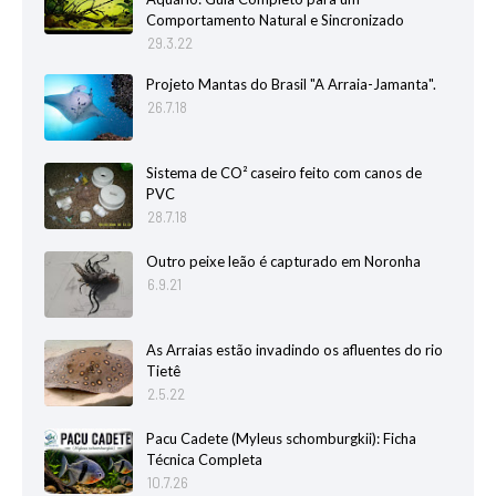
Comportamento Natural e Sincronizado
29.3.22
Projeto Mantas do Brasil "A Arraia-Jamanta".
26.7.18
Sistema de CO² caseiro feito com canos de
PVC
28.7.18
Outro peixe leão é capturado em Noronha
6.9.21
As Arraias estão invadindo os afluentes do rio
Tietê
2.5.22
Pacu Cadete (Myleus schomburgkii): Ficha
Técnica Completa
10.7.26