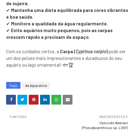
de sujeira.
✔
Mantenha uma dieta equilibrada para cores vibrantes
e boa saúde.
✔
Monitore a qualidade da água regularmente.
✔
Evite aquários muito pequenos, pois as carpas
crescem rápido e precisam de espaço.
Com os cuidados certos, a
Carpa (
Cyprinus carpio
)
pode ser
um dos peixes mais impressionantes e duradouros do seu
aquário ou lago ornamental! 🐟🏆
Tags
de água doce
ANTIGOS
MAIS RECENTES
Cascudo Abacaxi
(Pseudacanthicus sp. L097)