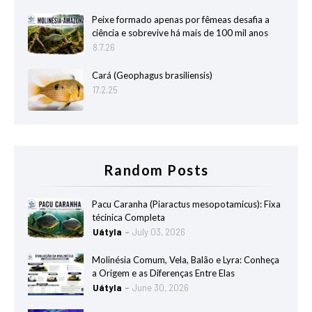
Peixe formado apenas por fêmeas desafia a
ciência e sobrevive há mais de 100 mil anos
8.7.26
Cará (Geophagus brasiliensis)
17.2.25
Random Posts
Pacu Caranha (Piaractus mesopotamicus): Fixa
técinica Completa
Uátyla
July 03, 2026
Molinésia Comum, Vela, Balão e Lyra: Conheça
a Origem e as Diferenças Entre Elas
Uátyla
June 30, 2026