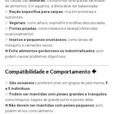
As carpas são
onívoras
, consumindo uma grande variedade
de alimentos. Em aquários, a dieta deve ser balanceada:
✅
Ração específica para carpas
, rica em proteínas e
nutrientes.
✅
Vegetais
, como alface, espinafre e ervilhas descascadas.
✅
Frutas picadas
, como melancia e laranja (oferecidas
ocasionalmente).
✅
Insetos e pequenos crustáceos
, como larvas de
mosquito e camarões secos.
❌
Evite alimentos gordurosos ou industrializados
, pois
podem causar problemas digestivos.
Compatibilidade e Comportamento
🐠
✅
São sociáveis
e preferem viver em grupos de pelo menos
3
a 5 indivíduos
.
✅
Podem ser mantidas com peixes grandes e tranquilos
,
como kinguios, bagres de grande porte e peixes-dólar.
❌
Não devem ser mantidas com peixes pequenos
, pois
podem vê-los como alimento.